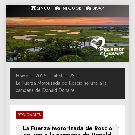
Skip
SINCO
INFOGOB
SISAP
to
content
Gobernacion
Gobernacion de Guarico
de Guarico
Home
2025
abril
23
La Fuerza Motorizada de Roscio se une a la
campaña de Donald Donaire
REGIONALES
La Fuerza Motorizada de Roscio
se une a la campaña de Donald