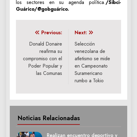
los sectores en su agenda política.
/Sibci-
Guárico/@gobguárico.
Navegación
Previous:
Next:
de
Donald Donaire
Selección
reafirma su
venezolana de
entradas
compromiso con el
atletismo se mide
Poder Popular y
en Campeonato
las Comunas
Suramericano
rumbo a Tokio
Noticias Relacionadas
Realizan encuentro deportivo y