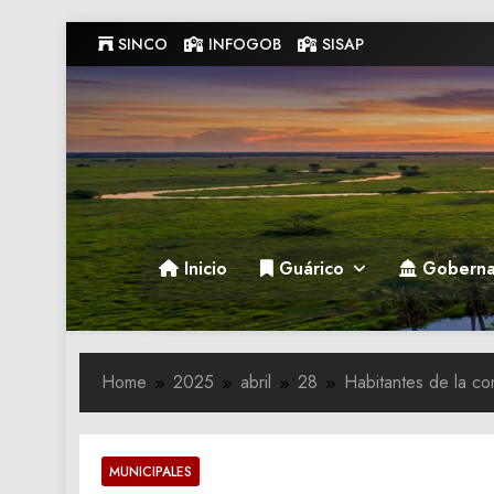
Skip
SINCO
INFOGOB
SISAP
to
content
Gobernacion de Guarico
Gobernacion de Guarico
Inicio
Guárico
Goberna
Home
2025
abril
28
Habitantes de la co
MUNICIPALES