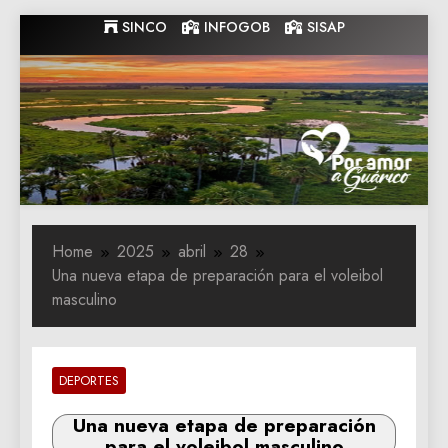
Skip
SINCO
INFOGOB
SISAP
to
content
Gobernacion
Gobernacion de Guarico
de Guarico
Home
2025
abril
28
Una nueva etapa de preparación para el voleibol
masculino
DEPORTES
Una nueva etapa de preparación
para el voleibol masculino