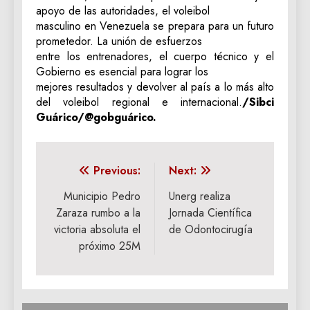
apoyo de las autoridades, el voleibol
masculino en Venezuela se prepara para un futuro
prometedor. La unión de esfuerzos
entre los entrenadores, el cuerpo técnico y el
Gobierno es esencial para lograr los
mejores resultados y devolver al país a lo más alto
del voleibol regional e internacional.
/Sibci
Guárico/@gobguárico.
Navegación
Previous:
Next:
de
Municipio Pedro
Unerg realiza
Zaraza rumbo a la
Jornada Científica
entradas
victoria absoluta el
de Odontocirugía
próximo 25M