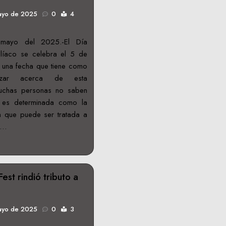
ayo de 2025
0
4
mayo del 2025.-El Día
elíaco se celebra el 5 de
una fecha que tiene como
ntizar acerca de esta
uchas personas no saben
 es determinada como la
ten que puede ser tratada a
e…
Fest rindió tributo a
ayo de 2025
0
3