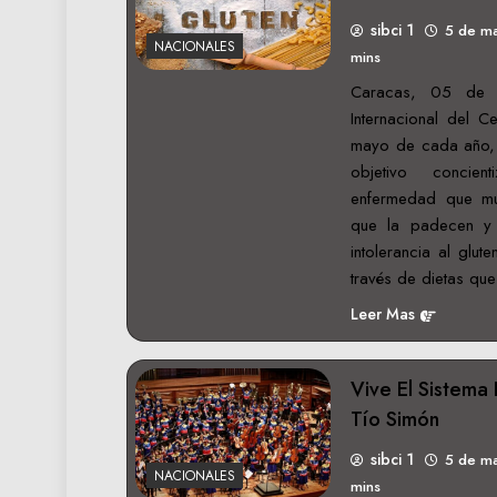
sibci 1
5 de m
NACIONALES
mins
Caracas, 05 de 
Internacional del C
mayo de cada año, 
objetivo concie
enfermedad que m
que la padecen y
intolerancia al glu
través de dietas qu
Leer Mas
Vive El Sistema 
Tío Simón
sibci 1
5 de m
NACIONALES
mins