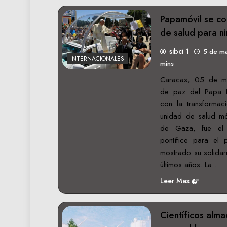
Papamóvil se co
de salud para n
sibci 1
5 de m
INTERNACIONALES
mins
Caracas, 05 de m
de paz del Papa Fr
con la transformac
unidad de salud móv
de Gaza, fue el
pontífice para el
mostrado su solidar
últimos años. La…
Leer Mas
Científicos alm