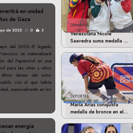
nvertirá en unidad
iños de Gaza
DEPORTES
ayo de 2025
0
3
Venezolana Nicole
Saavedra suma medalla de
ayo del 2025.-El legado
plata en la final de Tiro
ancisco se materializará
Deportivo
ión del Papamóvil en una
il para las niñas y niños
 último deseo del sumo
 pueblo con el que había
idad, especialmente en los
DEPORTES
María Arias conquista
medalla de bronce en el
skateboarding de los
acenan energía
Juegos Centroamericanos