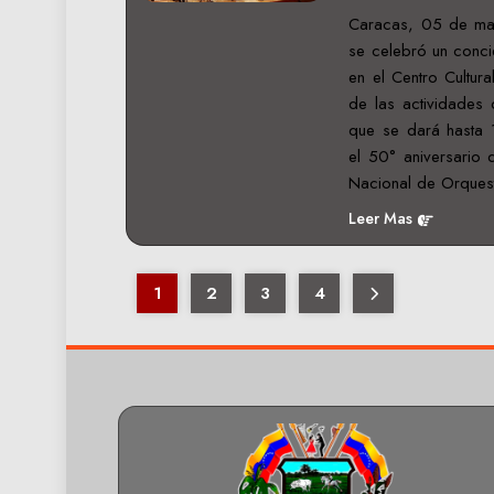
Caracas, 05 de may
se celebró un conci
en el Centro Cultur
de las actividades 
que se dará hasta 
el 50° aniversario 
Nacional de Orques
Leer Mas
1
2
3
4