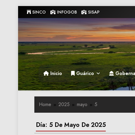
Skip
SINCO
INFOGOB
SISAP
to
content
Gobernacion de Guarico
Gobernacion de Guarico
Inicio
Guárico
Goberna
Home
2025
mayo
5
Día:
5 De Mayo De 2025