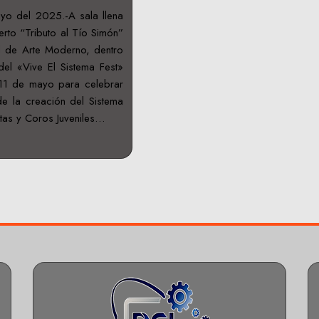
o del 2025.-A sala llena
erto “Tributo al Tío Simón”
al de Arte Moderno, dentro
del «Vive El Sistema Fest»
11 de mayo para celebrar
de la creación del Sistema
tas y Coros Juveniles…