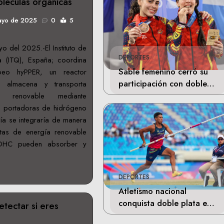
léculas orgánicas
ayo de 2025
0
5
 del 2025.-El Instituto de
DEPORTES
 (ITQ), España; coordina
Sable femenino cerró su
peo hyPPER, un reactor
participación con doble
e almacena y transporta
bronce en Santo Domingo
ca renovable mediante
s portadoras de hidrógeno
ía se integraría de manera
tas de energía renovable
LOHC pueden absorber y
DEPORTES
Atletismo nacional
conquista doble plata en
tectar si eres
Santo Domingo