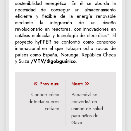
sostenibilidad energética. En él se aborda la
necesidad de conseguir un almacenamiento
eficiente y flexible de la energía renovable
mediante la integración de un diseño
revolucionario en reactores, con innovaciones en
catálisis molecular y tecnología de electrólisis”. El
proyecto hyPPER se conformó como consorcio
internacional en el que trabajan ocho socios de
países como España, Noruega, República Checa
y Suiza.
/VTV/@gobguárico.
Navegación
Previous:
Next:
de
Conoce cómo
Papamóvil se
detectar si eres
convertirá en
entradas
celíaco
unidad de salud
para niños de
Gaza