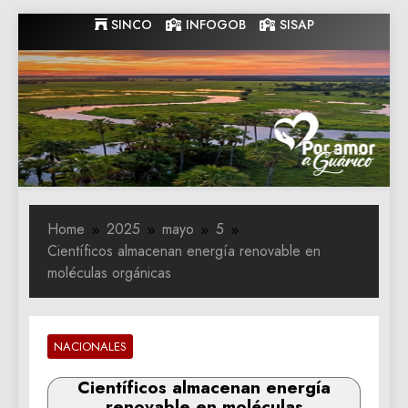
Skip
SINCO
INFOGOB
SISAP
to
content
Gobernacion
Gobernacion de Guarico
de Guarico
Home
2025
mayo
5
Científicos almacenan energía renovable en
moléculas orgánicas
NACIONALES
Científicos almacenan energía
renovable en moléculas