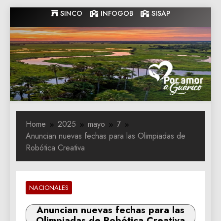
Skip
SINCO
INFOGOB
SISAP
to
content
Gobernacion
Gobernacion de Guarico
de Guarico
Home
2025
mayo
7
Anuncian nuevas fechas para las Olimpiadas de
Robótica Creativa
NACIONALES
Anuncian nuevas fechas para las
Olimpiadas de Robótica Creativa