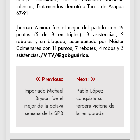
Johnson, Trotamundos derrotó a Toros de Aragua
67-91.
Jhornan Zamora fue el mejor del partido con 19
puntos (5 de 8 en triples), 3 asistencias, 2
rebotes y un bloqueo, acompañado por Néstor
Colmenares con 11 puntos, 7 rebotes, 4 robos y 3
asistencias
./VTV/@gobguárico.
Navegación
Previous:
Next:
de
Importado Michael
Pablo López
Bryson fue el
conquista su
entradas
mejor de la octava
tercera victoria de
semana de la SPB
la temporada