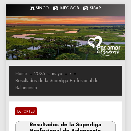
Skip
SINCO
INFOGOB
SISAP
to
content
Gobernacion
Gobernacion de Guarico
de Guarico
Home
2025
mayo
7
Resultados de la Superliga Profesional de
Baloncesto
DEPORTES
Resultados de la Superliga
Profesional de Baloncesto