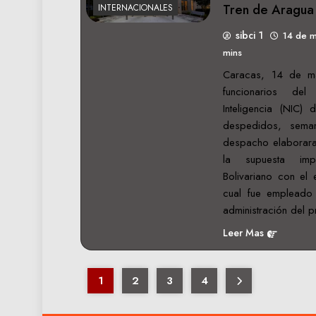
Tren de Aragua
INTERNACIONALES
sibci 1
14 de 
mins
Caracas, 14 de m
funcionarios de
Inteligencia (NIC)
despedidos, sem
despacho elaborara
la supuesta imp
Bolivariano con el 
cual fue empleado 
administración del 
Leer Mas
1
2
3
4