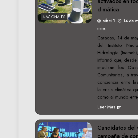
activados en tod
climática
NACIONALES
sibci 1
14 de 
mins
Caracas, 14 de may
del Instituto Nac
Hidrología (Inameh)
informó que, desde l
impulsan los Obse
Comunitarios, a tra
conciencia entre l
la crisis climática 
como al mundo ente
Leer Mas
Candidatos del
campaña de cont