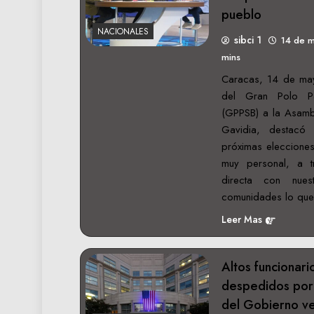
pueblo
NACIONALES
sibci 1
14 de 
mins
Caracas, 14 de may
del Gran Polo Pat
(GPPSB) a la Asamb
Gavidia, destac
próximas eleccione
muy personal, a t
directa con nue
comunidades lo qu
Leer Mas
Altos funcionari
despedidos por 
del Gobierno ve