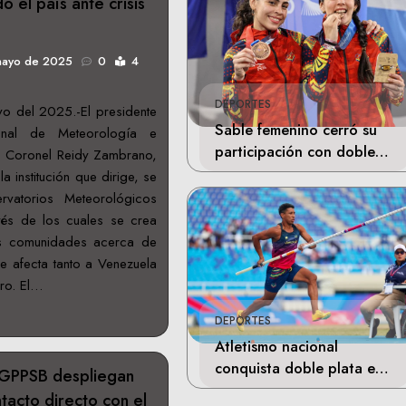
o el país ante crisis
mayo de 2025
0
4
DEPORTES
o del 2025.-El presidente
Sable femenino cerró su
ional de Meteorología e
participación con doble
, Coronel Reidy Zambrano,
bronce en Santo Domingo
a institución que dirige, se
rvatorios Meteorológicos
vés de los cuales se crea
as comunidades acerca de
que afecta tanto a Venezuela
ro. El…
DEPORTES
Atletismo nacional
conquista doble plata en
 GPPSB despliegan
Santo Domingo
acto directo con el