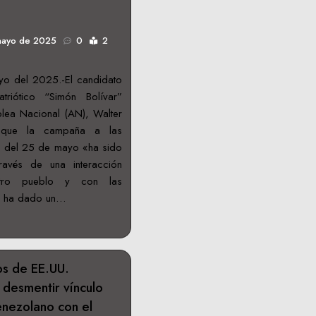
mayo de 2025
0
2
o del 2025.-El candidato
riótico “Simón Bolívar”
lea Nacional (AN), Walter
ó que la campaña a las
s del 25 de mayo «ha sido
ravés de una interacción
stro pueblo y con las
e ha dado un…
os de EE.UU.
desmentir vínculo
nezolano con el