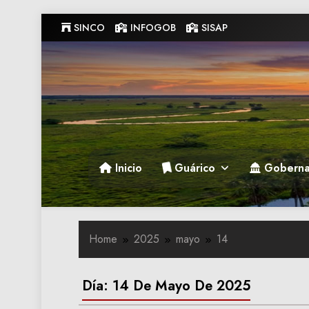
Skip
SINCO
INFOGOB
SISAP
to
content
Gobernacion de Guarico
Gobernacion de Guarico
Inicio
Guárico
Goberna
Home
2025
mayo
14
Día:
14 De Mayo De 2025