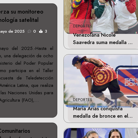
erza su monitoreo
nología satelital
DEPORTES
mayo de 2025
0
3
Venezolana Nicole
Saavedra suma medalla de
ayo del 2025.-Hasta el
plata en la final de Tiro
, una delegación de ocho
Deportivo
nisterio del Poder Popular
mo participa en el Taller
cuesta de Teledetección
América Latina, que realiza
 las Naciones Unidas para
 Agricultura (FAO),…
DEPORTES
María Arias conquista
medalla de bronce en el
skateboarding de los
Comunitarios
Juegos Centroamericanos