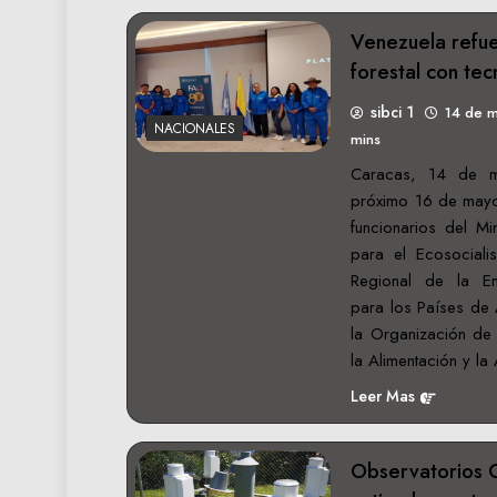
Venezuela refu
forestal con tec
sibci 1
14 de 
NACIONALES
mins
Caracas, 14 de m
próximo 16 de mayo
funcionarios del Mi
para el Ecosocialis
Regional de la En
para los Países de 
la Organización de
la Alimentación y la
Leer Mas
Observatorios 