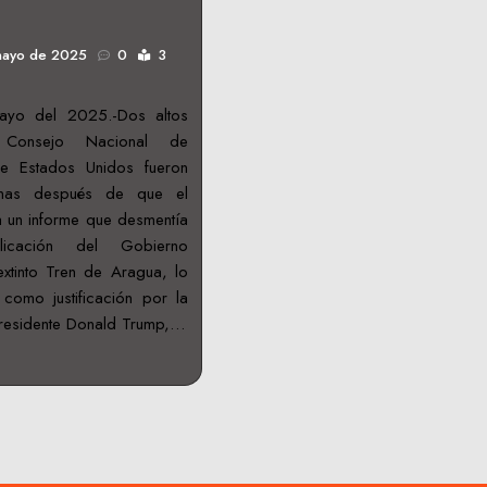
mayo de 2025
0
3
ayo del 2025.-Dos altos
l Consejo Nacional de
 de Estados Unidos fueron
anas después de que el
 un informe que desmentía
licación del Gobierno
extinto Tren de Aragua, lo
como justificación por la
presidente Donald Trump,…