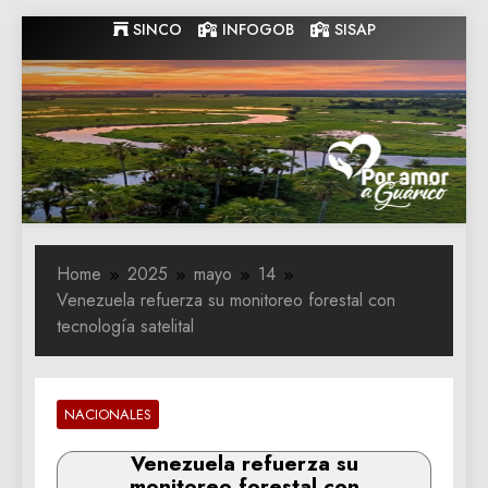
Skip
SINCO
INFOGOB
SISAP
to
content
Gobernacion
Gobernacion de Guarico
de Guarico
Home
2025
mayo
14
Venezuela refuerza su monitoreo forestal con
tecnología satelital
NACIONALES
Venezuela refuerza su
monitoreo forestal con