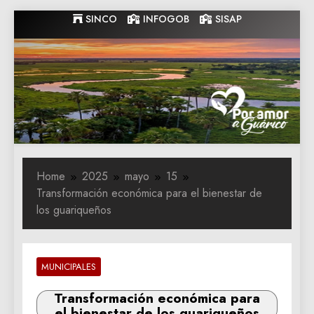
Skip
SINCO
INFOGOB
SISAP
to
content
Gobernacion
Gobernacion de Guarico
de Guarico
Home
2025
mayo
15
Transformación económica para el bienestar de
los guariqueños
MUNICIPALES
Transformación económica para
el bienestar de los guariqueños