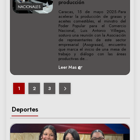
producción
NACIONALES
Caracas, 15 de mayo 2025.-Para
acelerar la producción de grasas y
aceites comestibles, el ministro del
Poder Popular para el Comercio
Nacional, Luis Antonio Villegas,
sostuvo una reunión con la Asociación
de representantes de este sector
empresarial (Asograsas), encuentro
que marca el inicio de una mesa de
trabajo y diálogo con las áreas
productivas de…
Leer Mas
1
2
3
Deportes