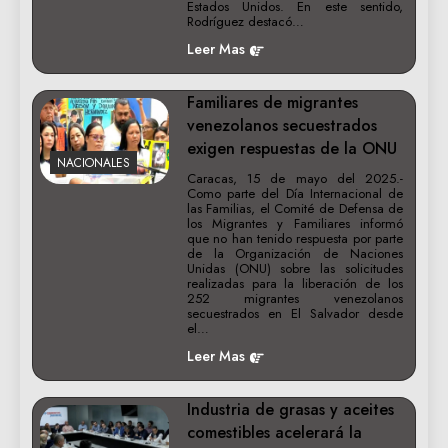
Estados Unidos. En este sentido,
Rodríguez destacó…
Leer Mas
Familiares de migrantes
venezolanos secuestrados
exigen respuestas de la ONU
NACIONALES
Caracas, 15 de mayo del 2025.-
Como parte del Día Internacional de
las Familias, el Comité de Defensa de
los Migrantes y Familiares informó
que no han tenido respuesta por parte
de la Organización de Naciones
Unidas (ONU) sobre las solicitudes
realizadas para la liberación de los
252 migrantes venezolanos
secuestrados en El Salvador desde
el…
Leer Mas
Industria de grasas y aceites
comestibles acelerará la