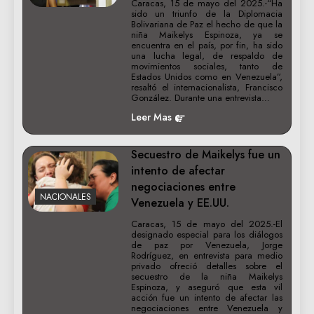
Caracas, 15 de mayo del 2025.-“Ha
sido un triunfo de la Diplomacia
Bolivariana de Paz el hecho de que la
niña Maikelys Espinoza, ya se
encuentra en el país, por fin, ha sido
una lucha legal, de respaldo de
movimientos sociales, tanto de
Estados Unidos como en Venezuela”,
resaltó el internacionalista, Francisco
González. Durante una entrevista…
Leer Mas
Secuestro de Maikelys fue un
intento de afectar
negociaciones entre
NACIONALES
Venezuela y EE.UU.
Caracas, 15 de mayo del 2025.-El
designado especial para los diálogos
de paz por Venezuela, Jorge
Rodríguez, en entrevista para medio
privado ofreció detalles sobre el
secuestro de la niña Maikelys
Espinoza, y aseguró que esta vil
acción fue un intento de afectar las
negociaciones entre Venezuela y