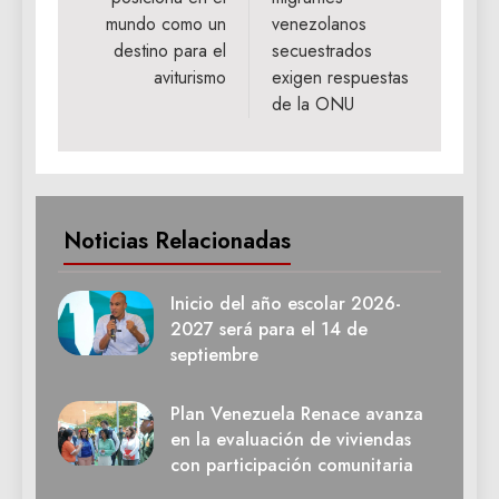
entradas
mundo como un
venezolanos
destino para el
secuestrados
aviturismo
exigen respuestas
de la ONU
Noticias Relacionadas
Inicio del año escolar 2026-
2027 será para el 14 de
septiembre
Plan Venezuela Renace avanza
en la evaluación de viviendas
con participación comunitaria