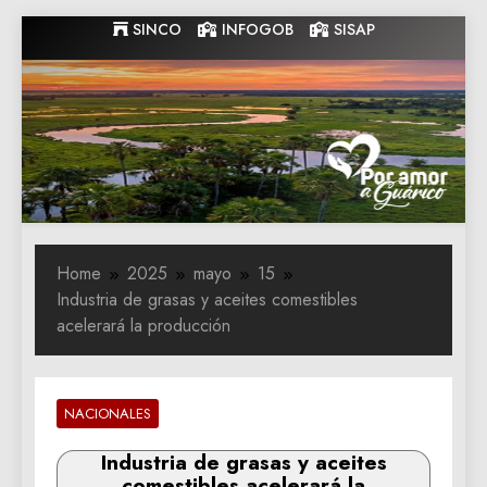
Skip
SINCO
INFOGOB
SISAP
to
content
Gobernacion
Gobernacion de Guarico
de Guarico
Home
2025
mayo
15
Industria de grasas y aceites comestibles
acelerará la producción
NACIONALES
Industria de grasas y aceites
comestibles acelerará la