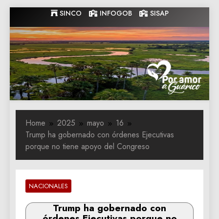
Skip
SINCO
INFOGOB
SISAP
to
content
Gobernacion
Gobernacion de Guarico
de Guarico
Home
2025
mayo
16
Trump ha gobernado con órdenes Ejecutivas
porque no tiene apoyo del Congreso
NACIONALES
Trump ha gobernado con
órdenes Ejecutivas porque no