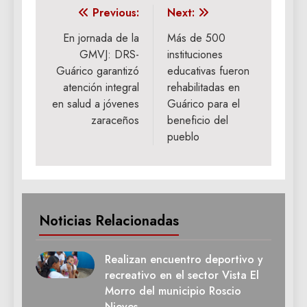
Navegación
Previous:
Next:
de
En jornada de la
Más de 500
GMVJ: DRS-
instituciones
entradas
Guárico garantizó
educativas fueron
atención integral
rehabilitadas en
en salud a jóvenes
Guárico para el
zaraceños
beneficio del
pueblo
Noticias Relacionadas
Realizan encuentro deportivo y
recreativo en el sector Vista El
Morro del municipio Roscio
Nieves