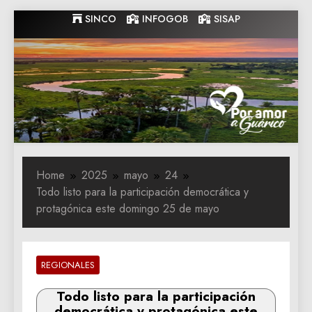
Skip
SINCO
INFOGOB
SISAP
to
content
Gobernacion
Gobernacion de Guarico
de Guarico
Home
2025
mayo
24
Todo listo para la participación democrática y
protagónica este domingo 25 de mayo
REGIONALES
Todo listo para la participación
democrática y protagónica este