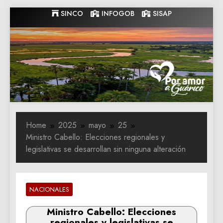
Skip
SINCO
INFOGOB
SISAP
to
content
Gobernacion
Gobernacion de Guarico
de Guarico
Home
2025
mayo
25
Ministro Cabello: Elecciones regionales y
legislativas se desarrollan sin ninguna alteración
NACIONALES
Ministro Cabello: Elecciones
regionales y legislativas se