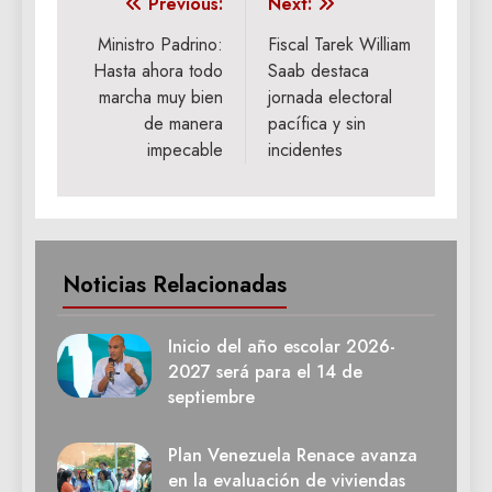
Navegación
Previous:
Next:
de
Ministro Padrino:
Fiscal Tarek William
Hasta ahora todo
Saab destaca
entradas
marcha muy bien
jornada electoral
de manera
pacífica y sin
impecable
incidentes
Noticias Relacionadas
Inicio del año escolar 2026-
2027 será para el 14 de
septiembre
Plan Venezuela Renace avanza
en la evaluación de viviendas