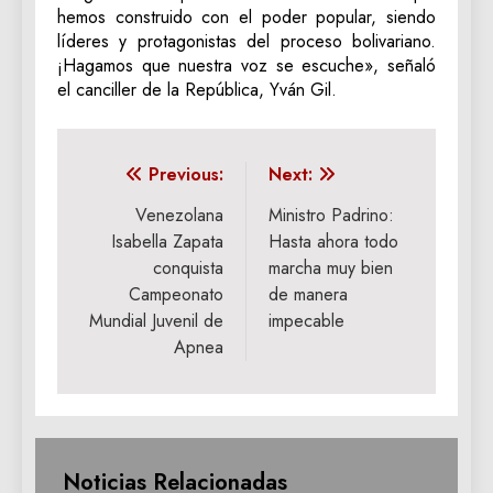
hemos construido con el poder popular, siendo
líderes y protagonistas del proceso bolivariano.
¡Hagamos que nuestra voz se escuche», señaló
el canciller de la República, Yván Gil.
Navegación
Previous:
Next:
de
Venezolana
Ministro Padrino:
Isabella Zapata
Hasta ahora todo
entradas
conquista
marcha muy bien
Campeonato
de manera
Mundial Juvenil de
impecable
Apnea
Noticias Relacionadas