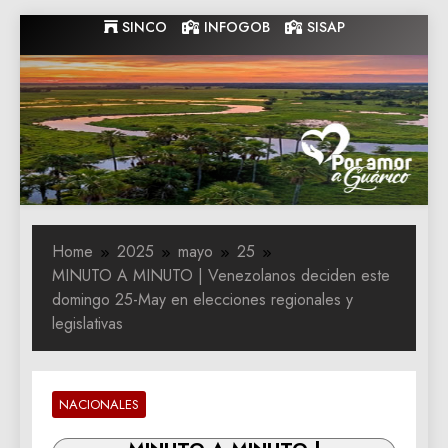
Skip
SINCO
INFOGOB
SISAP
to
content
Gobernacion
Gobernacion de Guarico
de Guarico
Home
2025
mayo
25
MINUTO A MINUTO | Venezolanos deciden este
domingo 25-May en elecciones regionales y
legislativas
NACIONALES