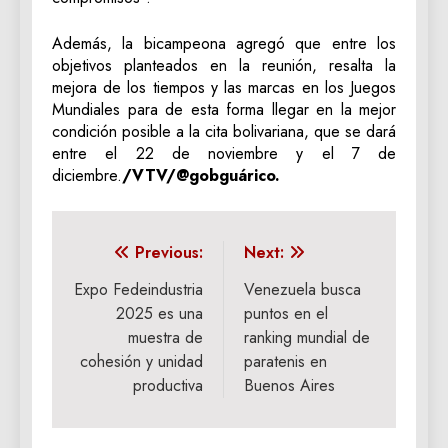
Además, la bicampeona agregó que entre los
objetivos planteados en la reunión, resalta la
mejora de los tiempos y las marcas en los Juegos
Mundiales para de esta forma llegar en la mejor
condición posible a la cita bolivariana, que se dará
entre el 22 de noviembre y el 7 de
diciembre.
/VTV/@gobguárico.
Navegación
Previous:
Next:
de
Expo Fedeindustria
Venezuela busca
2025 es una
puntos en el
entradas
muestra de
ranking mundial de
cohesión y unidad
paratenis en
productiva
Buenos Aires