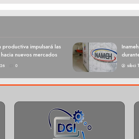
n productiva impulsará las
Inameh
s hacia nuevos mercados
durant
sibci 
026
0