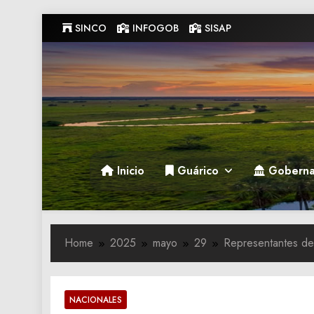
Skip
SINCO
INFOGOB
SISAP
to
content
Gobernacion de Guarico
Gobernacion de Guarico
Inicio
Guárico
Goberna
Home
2025
mayo
29
Representantes de
NACIONALES