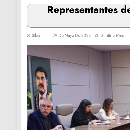
Representantes d
Sibci 1
29 De Mayo De 2025
0
3 Mins