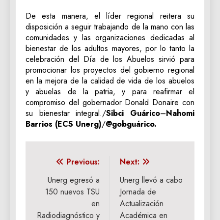
De esta manera, el líder regional reitera su
disposición a seguir trabajando de la mano con las
comunidades y las organizaciones dedicadas al
bienestar de los adultos mayores, por lo tanto la
celebración del Día de los Abuelos sirvió para
promocionar los proyectos del gobierno regional
en la mejora de la calidad de vida de los abuelos
y abuelas de la patria, y para reafirmar el
compromiso del gobernador Donald Donaire con
su bienestar integral./
Sibci Guárico
–
Nahomi
Barrios (ECS Unerg)
/
@gobguárico.
Navegación
Previous:
Next:
de
Unerg egresó a
Unerg llevó a cabo
150 nuevos TSU
Jornada de
entradas
en
Actualización
Radiodiagnóstico y
Académica en