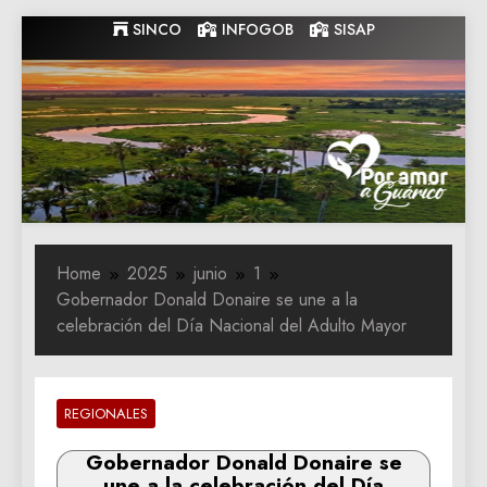
Skip
SINCO
INFOGOB
SISAP
to
content
Gobernacion
Gobernacion de Guarico
de Guarico
Home
2025
junio
1
Gobernador Donald Donaire se une a la
celebración del Día Nacional del Adulto Mayor
REGIONALES
Gobernador Donald Donaire se
une a la celebración del Día