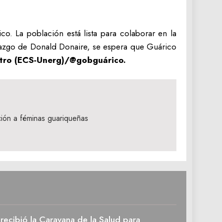
o. La población está lista para colaborar en la
iderazgo de Donald Donaire, se espera que Guárico
tro (ECS-Unerg)/@gobguárico.
ón a féminas guariqueñas
recibió la Caravana de la Salud para