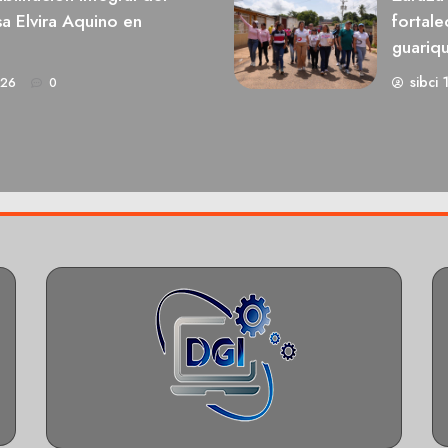
a Elvira Aquino en
fortale
guariq
sibci 
026
0