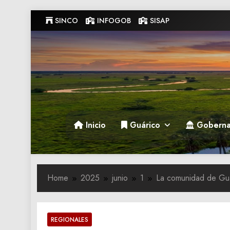
Skip
SINCO
INFOGOB
SISAP
to
content
Gobernacion de Guarico
Gobernacion de Guarico
Inicio
Guárico
Goberna
Home
2025
junio
1
La comunidad de Guár
REGIONALES