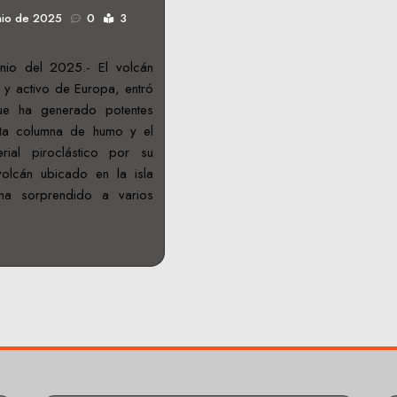
nio de 2025
0
3
nio del 2025.- El volcán
 y activo de Europa, entró
ue ha generado potentes
lta columna de humo y el
ial piroclástico por su
volcán ubicado en la isla
a ha sorprendido a varios