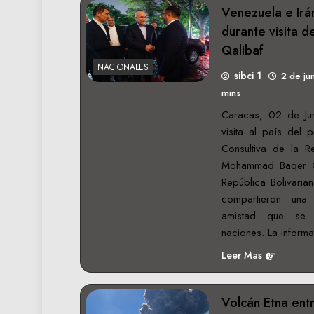
Venezuela e Irá
durante visita
Qalibaf
NACIONALES
sibci 1
2 de ju
mins
Caracas, 02 de Jun
visita al país del 
Consultiva de la Re
Mohammad Baqer Qal
República Bolivaria
compartieron una
amistad que se 
naciones. La inform
Leer Mas
Volcán Etna ent