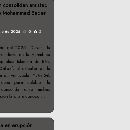
n consolidan amistad
 de Mohammad Baqer
nio de 2025
0
2
io del 2025.- Durante la
presidente de la Asamblea
pública Islámica de Irán,
ibaf, el canciller de la
na de Venezuela, Yván Gil,
 cena para celebrar la
consolida entre ambas
ación la dio a conocer…
ra en erupción