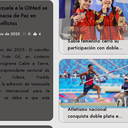
zuela a la OIMed se
macia de Paz en
nflictos
DEPORTES
nio de 2025
0
4
Sable femenino cerró su
participación con doble
o del 2025.- El canciller
bronce en Santo Domingo
 Yván Gil, en contacto
programa Cable a Tierra,
cepresidente sectorial de
 y Cultura, Freddy
 la adhesión de Venezuela
n Internacional para la
d) se debe a que esta
DEPORTES
a…
Atletismo nacional
conquista doble plata en
Santo Domingo