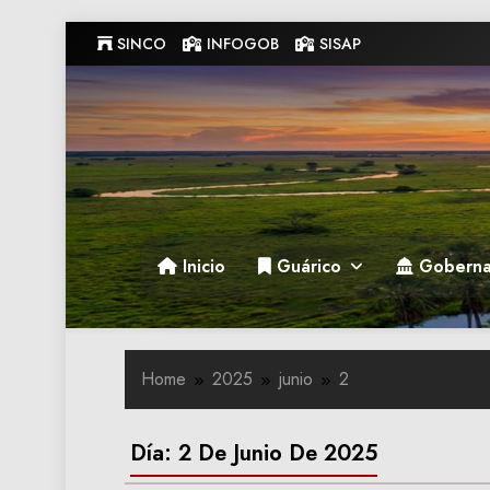
Skip
SINCO
INFOGOB
SISAP
to
content
Gobernacion de Guarico
Gobernacion de Guarico
Inicio
Guárico
Goberna
Home
2025
junio
2
Día:
2 De Junio De 2025