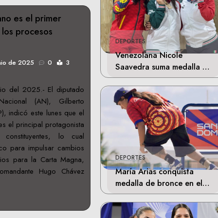
no es el primer
 los procesos
DEPORTES
Venezolana Nicole
nio de 2025
0
3
Saavedra suma medalla de
plata en la final de Tiro
io del 2025.- El diputado
Deportivo
acional (AN), Gilberto
), indicó este lunes que el
s el principal protagonista
constituyentes, lo cual
ítico para impulsar cambios
DEPORTES
rios para la Carta Magna,
María Arias conquista
comandante Hugo Chávez
medalla de bronce en el
skateboarding de los
Juegos Centroamericanos