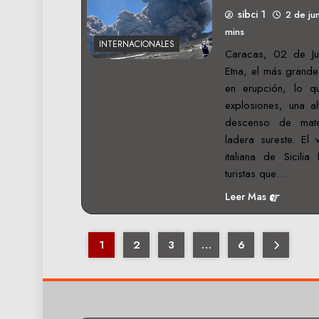
sibci 1
2 de ju
mins
INTERNACIONALES
Caracas, 02 de Ju
Etna, el más grande
en erupción, lo q
explosiones, una a
descenso de mater
ladera sureste. El 
italiana de Sicili
turistas que…
Leer Mas
1
2
3
…
6