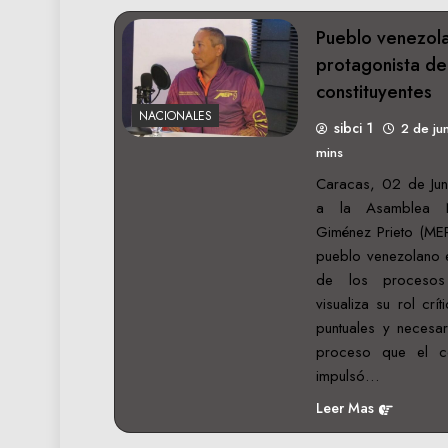
Pueblo venezola
protagonista de
constituyentes
NACIONALES
sibci 1
2 de ju
mins
Caracas, 02 de Jun
a la Asamblea N
Giménez Prieto (MEP
pueblo venezolano e
de los procesos 
visualiza su rol cr
puntuales y necesa
proceso que el 
impulsó…
Leer Mas