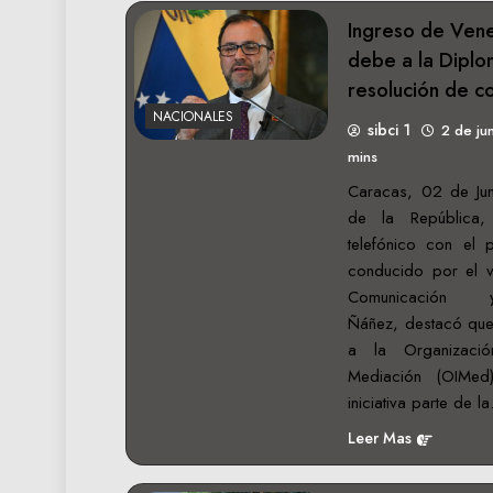
Ingreso de Vene
debe a la Diplo
resolución de co
NACIONALES
sibci 1
2 de ju
mins
Caracas, 02 de Juni
de la República,
telefónico con el 
conducido por el vi
Comunicación
Ñáñez, destacó que
a la Organizació
Mediación (OIMe
iniciativa parte de l
Leer Mas