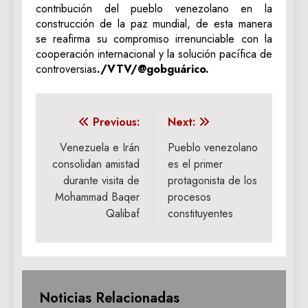
contribución del pueblo venezolano en la
construcción de la paz mundial, de esta manera
se reafirma su compromiso irrenunciable con la
cooperación internacional y la solución pacífica de
controversias
./VTV/@gobguárico.
Navegación
Previous:
Next:
de
Venezuela e Irán
Pueblo venezolano
consolidan amistad
es el primer
entradas
durante visita de
protagonista de los
Mohammad Baqer
procesos
Qalibaf
constituyentes
Noticias Relacionadas