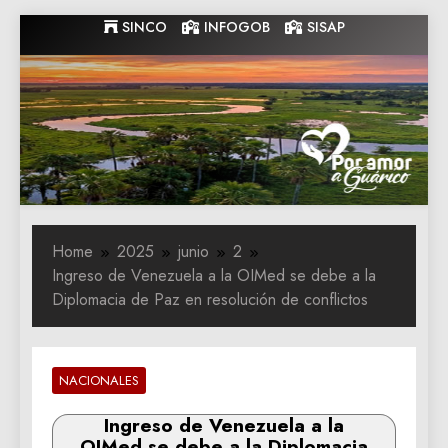
Skip
SINCO
INFOGOB
SISAP
to
content
Gobernacion
Gobernacion de Guarico
de Guarico
Home
2025
junio
2
Ingreso de Venezuela a la OIMed se debe a la
Diplomacia de Paz en resolución de conflictos
NACIONALES
Ingreso de Venezuela a la
OIMed se debe a la Diplomacia