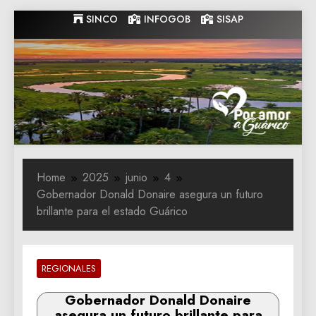
Skip
SINCO
INFOGOB
SISAP
to
content
Gobernacion
Gobernacion de Guarico
de Guarico
Home
2025
junio
4
Gobernador Donald Donaire asegura un futuro
brillante para el estado Guárico
REGIONALES
Gobernador Donald Donaire
asegura un futuro brillante para