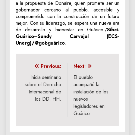
a la propuesta de Donaire, quien promete ser un
gobernador cercano al pueblo, accesible y
comprometido con la construcción de un futuro
mejor. Con su liderazgo, se espera una nueva era
de desarrollo y bienestar en Guárico./
Sibci-
Guárico
–
Sandy Carvajal (ECS-
Unerg)/@gobguárico.
Navegación
Previous:
Next:
de
Inicia seminario
El pueblo
sobre el Derecho
acompañó la
entradas
Internacional de
instalación de los
los DD. HH.
nuevos
legisladores en
Guárico