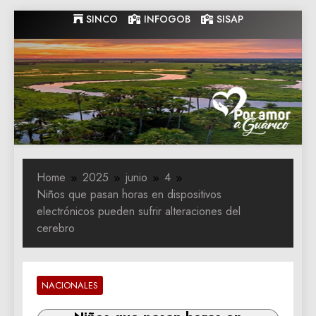
Skip
SINCO
INFOGOB
SISAP
to
content
Gobernacion
Gobernacion de Guarico
de Guarico
Home
2025
junio
4
Niños que pasan horas en dispositivos
electrónicos pueden sufrir alteraciones del
cerebro
NACIONALES