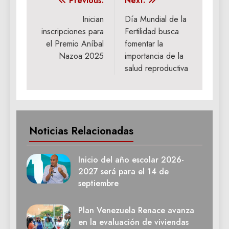
Navegación
Previous:
Next:
de
Inician
Día Mundial de la
inscripciones para
Fertilidad busca
entradas
el Premio Aníbal
fomentar la
Nazoa 2025
importancia de la
salud reproductiva
Noticias Relacionadas
Inicio del año escolar 2026-
2027 será para el 14 de
septiembre
Plan Venezuela Renace avanza
en la evaluación de viviendas