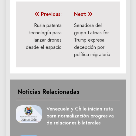
Navegación
Previous:
Next:
de
Rusia patenta
Senadora del
tecnología para
grupo Latinas for
entradas
lanzar drones
Trump expresa
desde el espacio
decepción por
política migratoria
Noticias Relacionadas
Venezuela y Chile inician ruta
para normalización progresiva
de relaciones bilaterales