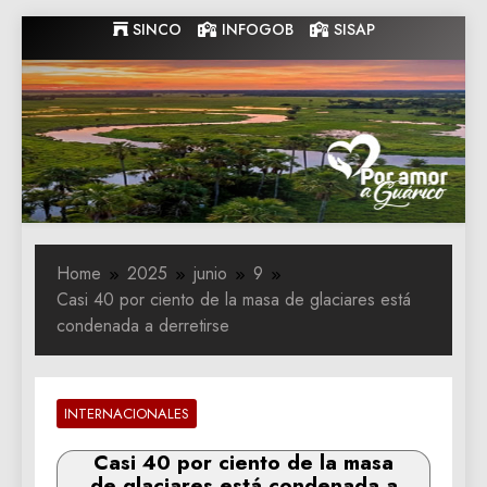
Skip
SINCO
INFOGOB
SISAP
to
content
Gobernacion
Gobernacion de Guarico
de Guarico
Home
2025
junio
9
Casi 40 por ciento de la masa de glaciares está
condenada a derretirse
INTERNACIONALES
Casi 40 por ciento de la masa
de glaciares está condenada a