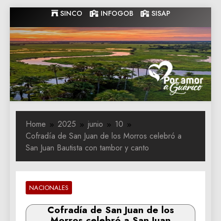
Skip
SINCO
INFOGOB
SISAP
to
content
Gobernacion
Gobernacion de Guarico
de Guarico
Home
2025
junio
10
Cofradía de San Juan de los Morros celebró a
San Juan Bautista con tambor y canto
NACIONALES
Cofradía de San Juan de los
Morros celebró a San Juan