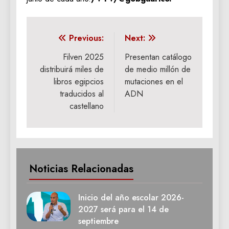
Navegación
Previous:
Next:
de
Filven 2025
Presentan catálogo
distribuirá miles de
de medio millón de
entradas
libros egipcios
mutaciones en el
traducidos al
ADN
castellano
Noticias Relacionadas
Inicio del año escolar 2026-
2027 será para el 14 de
septiembre