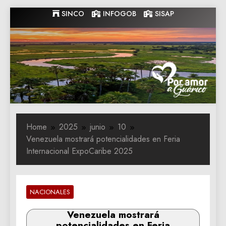
Skip
SINCO
INFOGOB
SISAP
to
content
Gobernacion
Gobernacion de Guarico
de Guarico
Home
2025
junio
10
Venezuela mostrará potencialidades en Feria
Internacional ExpoCaribe 2025
NACIONALES
Venezuela mostrará
potencialidades en Feria