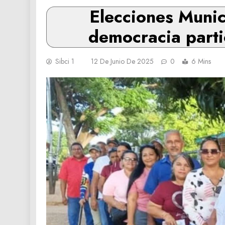
Elecciones Munic
democracia parti
Sibci 1
12 De Junio De 2025
0
6 Mins