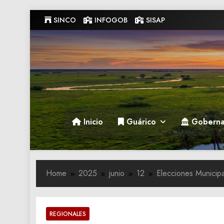
Skip
SINCO
INFOGOB
SISAP
to
content
Gobernacion de Guarico
Gobernacion de Guarico
Inicio
Guárico
Goberna
Home
2025
junio
12
Elecciones Municipa
REGIONALES