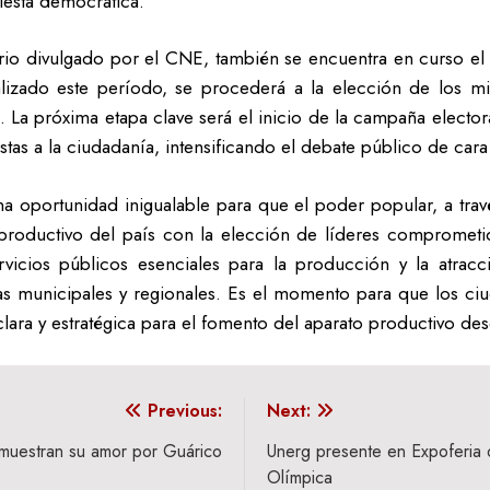
iesta democrática.
ario divulgado por el CNE, también se encuentra en curso el 
nalizado este período, se procederá a la elección de los
. La próxima etapa clave será el inicio de la campaña elector
tas a la ciudadanía, intensificando el debate público de cara 
na oportunidad inigualable para que el poder popular, a travé
 productivo del país con la elección de líderes compromet
icios públicos esenciales para la producción y la atrac
ías municipales y regionales. Es el momento para que los ci
ara y estratégica para el fomento del aparato productivo des
Previous:
Next:
muestran su amor por Guárico
Unerg presente en Expoferia 
Olímpica