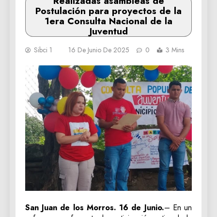
Realizadas asambleas de
Postulación para proyectos de la
1era Consulta Nacional de la
Juventud
Sibci 1
16 De Junio De 2025
0
3 Mins
San Juan de los Morros. 16 de Junio.
– En un