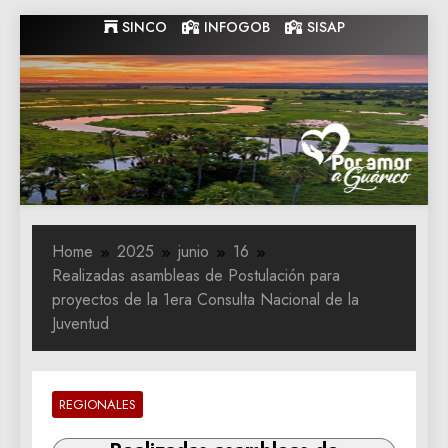
Skip
SINCO
INFOGOB
SISAP
to
content
Gobernacion
Gobernacion de Guarico
de Guarico
Home
2025
junio
16
Realizadas asambleas de Postulación para
proyectos de la 1era Consulta Nacional de la
Juventud
REGIONALES