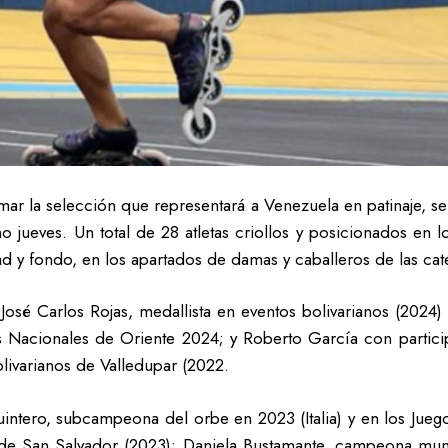
ar la selección que representará a Venezuela en patinaje, se 
imo jueves. Un total de 28 atletas criollos y posicionados en
 y fondo, en los apartados de damas y caballeros de las categ
 José Carlos Rojas, medallista en eventos bolivarianos (2024
s Nacionales de Oriente 2024; y Roberto García con participa
livarianos de Valledupar (2022.
Quintero, subcampeona del orbe en 2023 (Italia) y en los Jue
 de San Salvador (2023); Daniela Bustamante, campeona mund