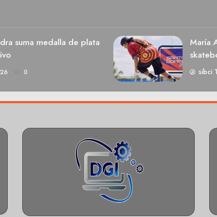
dra suma medalla de plata
María A
ivo
skateb
sibci 
026
0