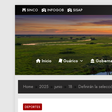
Skip
SINCO
INFOGOB
SISAP
to
content
Gobernacion de Guarico
Gobernacion de Guarico
Inicio
Guárico
Goberna
Home
2025
junio
18
Definirán la selecci
DEPORTES