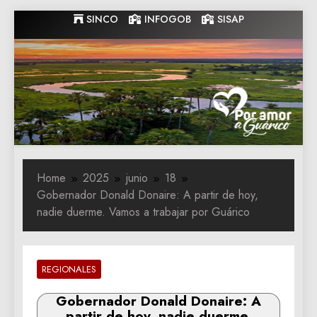
Skip
SINCO
INFOGOB
SISAP
to
content
Gobernacion
Gobernacion de Guarico
de Guarico
Home
2025
junio
18
Gobernador Donald Donaire: A partir de hoy,
nadie duerme. Vamos a trabajar por Guárico
REGIONALES
Gobernador Donald Donaire: A
partir de hoy, nadie duerme.