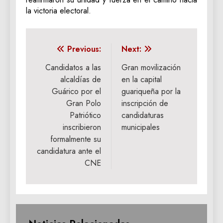
la victoria electoral.
Navegación
Previous:
Next:
de
Candidatos a las
Gran movilización
alcaldías de
en la capital
entradas
Guárico por el
guariqueña por la
Gran Polo
inscripción de
Patriótico
candidaturas
inscribieron
municipales
formalmente su
candidatura ante el
CNE