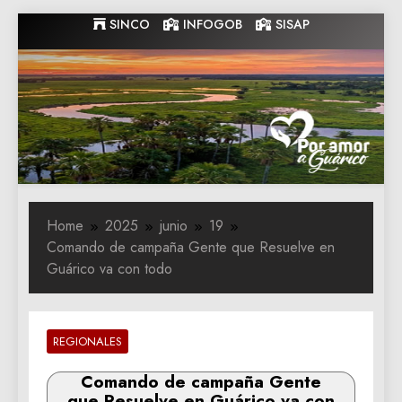
Skip
SINCO
INFOGOB
SISAP
to
content
Gobernacion
Gobernacion de Guarico
de Guarico
Home
2025
junio
19
Comando de campaña Gente que Resuelve en
Guárico va con todo
REGIONALES
Comando de campaña Gente
que Resuelve en Guárico va con