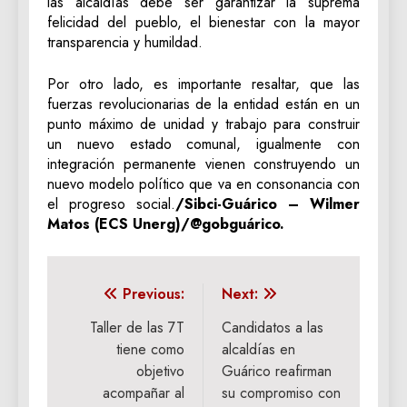
las alcaldías debe ser garantizar la suprema
felicidad del pueblo, el bienestar con la mayor
transparencia y humildad.
Por otro lado, es importante resaltar, que las
fuerzas revolucionarias de la entidad están en un
punto máximo de unidad y trabajo para construir
un nuevo estado comunal, igualmente con
integración permanente vienen construyendo un
nuevo modelo político que va en consonancia con
el progreso social.
/Sibci-Guárico – Wilmer
Matos (ECS Unerg)/@gobguárico.
Navegación
Previous:
Next:
de
Taller de las 7T
‎Candidatos a las
tiene como
alcaldías en
entradas
objetivo
Guárico reafirman
acompañar al
su compromiso con