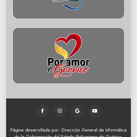
Página desarrollada por: Dirección General de Informática
de la Gobernación del Estado Bolivariano de Guárico.