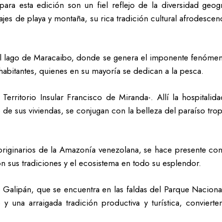
a esta edición son un fiel reflejo de la diversidad geogr
jes de playa y montaña, su rica tradición cultural afrodesc
el lago de Maracaibo, donde se genera el imponente fenóm
 habitantes, quienes en su mayoría se dedican a la pesca.
erritorio Insular Francisco de Miranda-. Allí la hospitalida
o de sus viviendas, se conjugan con la belleza del paraíso tropi
os originarios de la Amazonía venezolana, se hace presente 
 sus tradiciones y el ecosistema en todo su esplendor.
 Galipán, que se encuentra en las faldas del Parque Naciona
 y una arraigada tradición productiva y turística, conviert