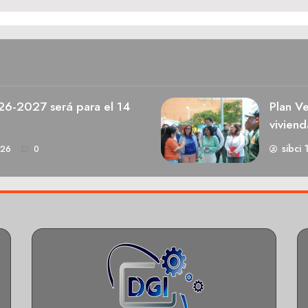
026-2027 será para el 14
Plan V
viviend
sibci 
026
0