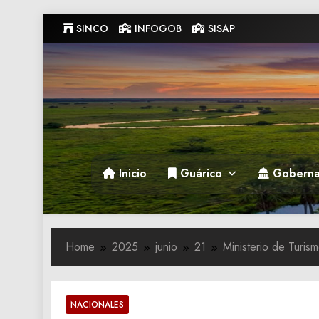
Skip
SINCO
INFOGOB
SISAP
to
content
Gobernacion de Guarico
Gobernacion de Guarico
Inicio
Guárico
Goberna
Home
2025
junio
21
Ministerio de Turis
NACIONALES