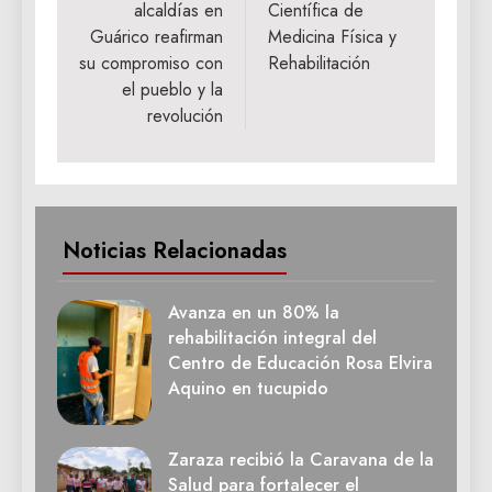
alcaldías en
Científica de
entradas
Guárico reafirman
Medicina Física y
su compromiso con
Rehabilitación
el pueblo y la
revolución
Noticias Relacionadas
Avanza en un 80% la
rehabilitación integral del
Centro de Educación Rosa Elvira
Aquino en tucupido
Zaraza recibió la Caravana de la
Salud para fortalecer el