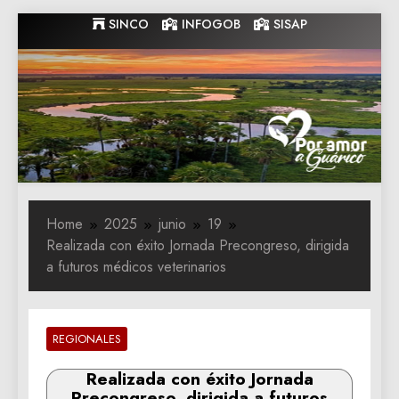
Skip
SINCO
INFOGOB
SISAP
to
content
Gobernacion
Gobernacion de Guarico
de Guarico
Home
2025
junio
19
Realizada con éxito Jornada Precongreso, dirigida
a futuros médicos veterinarios
REGIONALES
Realizada con éxito Jornada
Precongreso, dirigida a futuros