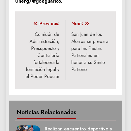
Unerg/@gobguárico.
Navegación
Previous:
Next:
de
Comisión de
‎San Juan de los
Administración,
Morros se prepara
entradas
Presupuesto y
para las Fiestas
Contraloría
Patronales en
fortalecerá la
honor a su Santo
formación legal y
Patrono
el Poder Popular
Noticias Relacionadas
Realizan encuentro deportivo y