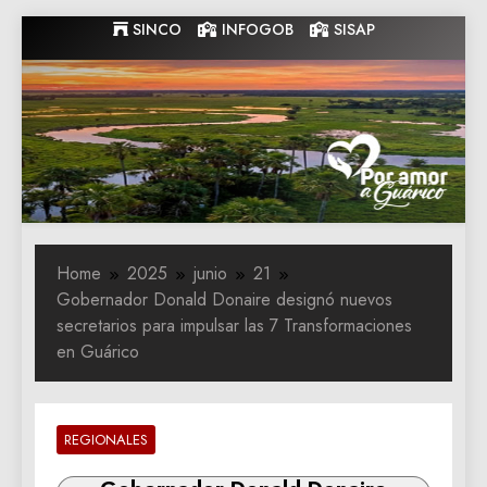
Skip
SINCO
INFOGOB
SISAP
to
content
Gobernacion
Gobernacion de Guarico
de Guarico
Home
2025
junio
21
Gobernador Donald Donaire designó nuevos
secretarios para impulsar las 7 Transformaciones
en Guárico
REGIONALES