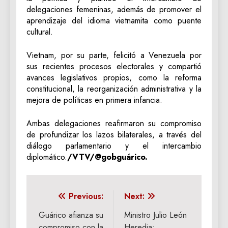
delegaciones femeninas, además de promover el
aprendizaje del idioma vietnamita como puente
cultural.
Vietnam, por su parte, felicitó a Venezuela por
sus recientes procesos electorales y compartió
avances legislativos propios, como la reforma
constitucional, la reorganización administrativa y la
mejora de políticas en primera infancia.
Ambas delegaciones reafirmaron su compromiso
de profundizar los lazos bilaterales, a través del
diálogo parlamentario y el intercambio
diplomático.
/VTV/@gobguárico.
Navegación
Previous:
Next:
de
Guárico afianza su
Ministro Julio León
compromiso con la
Heredia: