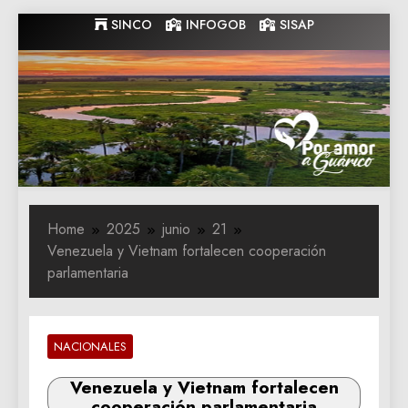
Skip
SINCO
INFOGOB
SISAP
to
content
Gobernacion
Gobernacion de Guarico
de Guarico
Home
2025
junio
21
Venezuela y Vietnam fortalecen cooperación
parlamentaria
NACIONALES
Venezuela y Vietnam fortalecen
cooperación parlamentaria