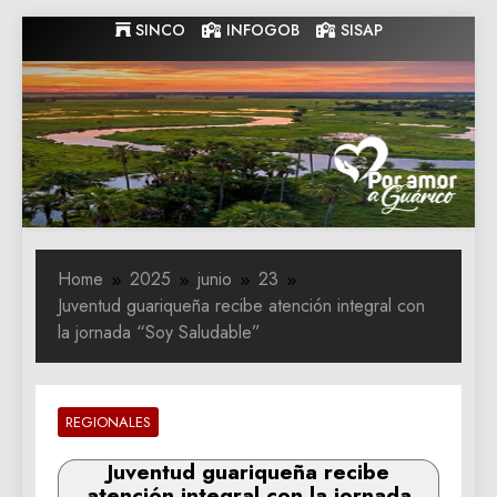
Skip
SINCO
INFOGOB
SISAP
to
content
Gobernacion
Gobernacion de Guarico
de Guarico
Home
2025
junio
23
Juventud guariqueña recibe atención integral con
la jornada “Soy Saludable”
REGIONALES
Juventud guariqueña recibe
atención integral con la jornada