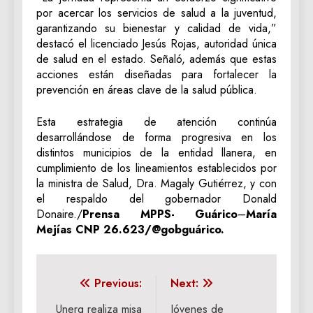
por acercar los servicios de salud a la juventud,
garantizando su bienestar y calidad de vida,”
destacó el licenciado Jesús Rojas, autoridad única
de salud en el estado. Señaló, además que estas
acciones están diseñadas para fortalecer la
prevención en áreas clave de la salud pública.
Esta estrategia de atención continúa
desarrollándose de forma progresiva en los
distintos municipios de la entidad llanera, en
cumplimiento de los lineamientos establecidos por
la ministra de Salud, Dra. Magaly Gutiérrez, y con
el respaldo del gobernador Donald
Donaire./
Prensa MPPS- Guárico
–
María
Mejías
CNP 26.623/@gobguárico.
Navegación
Previous:
Next:
de
Unerg realiza misa
Jóvenes de