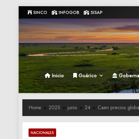
Skip
SINCO
INFOGOB
SISAP
to
content
Gobernacion de Guarico
Gobernacion de Guarico
Inicio
Guárico
Goberna
Home
2025
junio
24
Caen precios global
NACIONALES