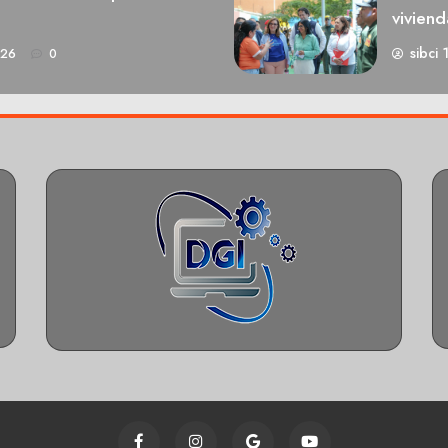
viviend
sibci 
026
0