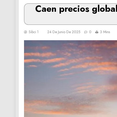
Caen precios global
Sibci 1
24 De Junio De 2025
0
3 Mins