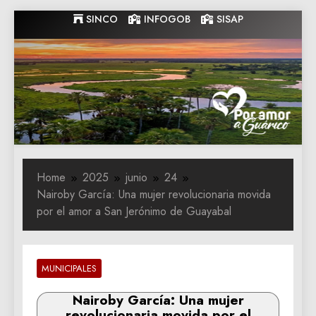
Skip
SINCO
INFOGOB
SISAP
to
content
Gobernacion
Gobernacion de Guarico
de Guarico
Home
2025
junio
24
Nairoby García: Una mujer revolucionaria movida
por el amor a San Jerónimo de Guayabal
MUNICIPALES
Nairoby García: Una mujer
revolucionaria movida por el