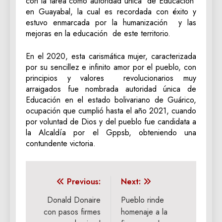
con la tarea como autoridad única de Educación
en Guayabal, la cual es recordada con éxito y
estuvo enmarcada por la humanización y las
mejoras en la educación de este territorio.
En el 2020, esta carismática mujer, caracterizada
por su sencillez e infinito amor por el pueblo, con
principios y valores revolucionarios muy
arraigados fue nombrada autoridad única de
Educación en el estado bolivariano de Guárico,
ocupación que cumplió hasta el año 2021, cuando
por voluntad de Dios y del pueblo fue candidata a
la Alcaldía por el Gppsb, obteniendo una
contundente victoria.
Navegación
Previous:
Next:
de
Donald Donaire
Pueblo rinde
con pasos firmes
homenaje a la
entradas