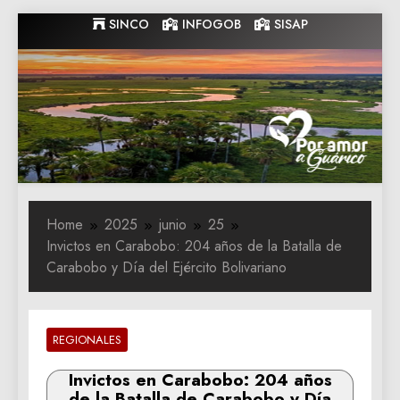
Skip
SINCO
INFOGOB
SISAP
to
content
Gobernacion
Gobernacion de Guarico
de Guarico
Home
2025
junio
25
Invictos en Carabobo: 204 años de la Batalla de
Carabobo y Día del Ejército Bolivariano
REGIONALES
Invictos en Carabobo: 204 años
de la Batalla de Carabobo y Día