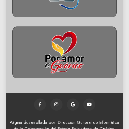
Página desarrollada por: Dirección General de Informática
de la Gobernación del Estado Bolivariano de Guárico.