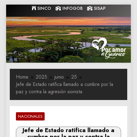
Skip
SINCO
INFOGOB
SISAP
to
content
Gobernacion
Gobernacion de Guarico
de Guarico
Home
2025
junio
25
Jefe de Estado ratifica llamado a cumbre por la
paz y contra la agresión sionista
NACIONALES
Jefe de Estado ratifica llamado a
cumbre por la paz y contra la