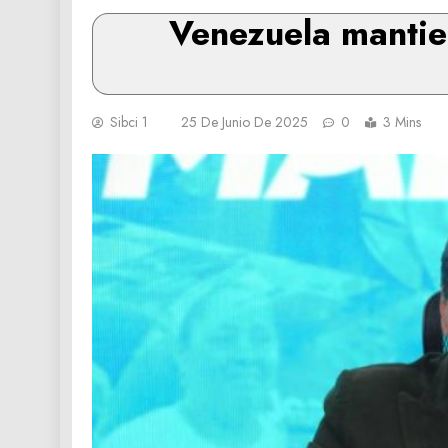
Venezuela mantie
Sibci 1
25 De Junio De 2025
0
3 Mins