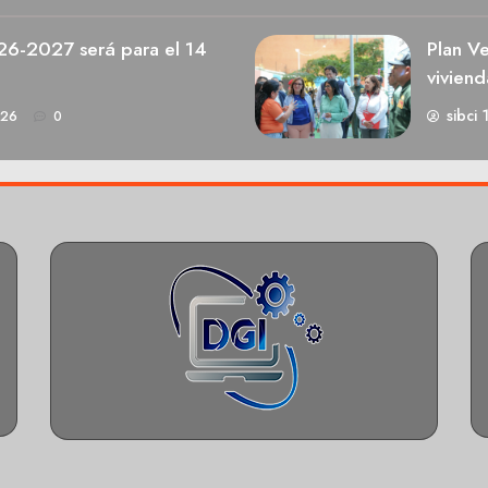
026-2027 será para el 14
Plan V
viviend
sibci 
026
0