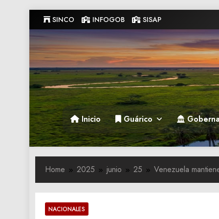
Skip
SINCO
INFOGOB
SISAP
to
content
Gobernacion de Guarico
Gobernacion de Guarico
Inicio
Guárico
Goberna
Home
2025
junio
25
Venezuela mantiene
NACIONALES