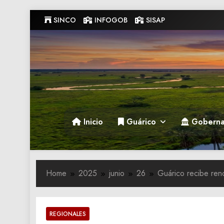
Skip
SINCO
INFOGOB
SISAP
to
content
Gobernacion de Guarico
Gobernacion de Guarico
Inicio
Guárico
Goberna
Home
2025
junio
26
‎Guárico recibe re
REGIONALES