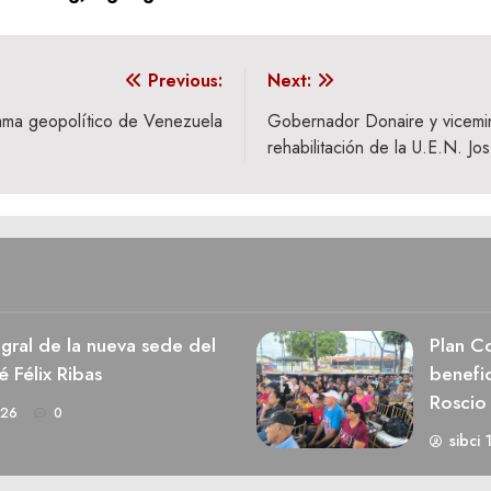
Previous:
Next:
ama geopolítico de Venezuela
‎Gobernador Donaire y vicemin
rehabilitación de la U.E.N. Jos
egral de la nueva sede del
Plan Co
é Félix Ribas
benefic
Roscio
026
0
sibci 