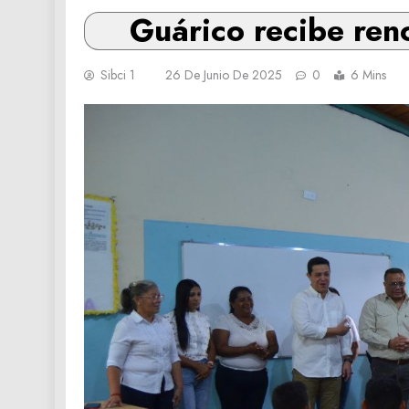
‎Guárico recibe re
Sibci 1
26 De Junio De 2025
0
6 Mins