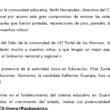
or la comunidad educativa, Yarith Hernández, directora del C
nal por asumir este gran compromiso de renovar las instal
aulas que fueron pintadas, reparaciones de piso, paredes, 
 nuestros niños».
as del líder de la comunidad de «El Portal de los Morros»,
arán mucho a nuestros niños, a que tengan un mejor espaci
 al Gobierno nacional y regional «.
da presencia de la autoridad única en Educación, Elías Zur
ituciones. Asimismo, la candidata Katherine Guanipa, hizo 
l.
irme en el fortalecimiento del sistema educativo en Guáric
sar el crecimiento del estado, realzar sus potencialidad
CS-Unerg/@gobguárico.