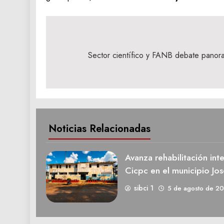
Navegación
de
Sector científico y FANB debate panor
entradas
Noticias Relacionadas
Avanza rehabilitación int
Cicpc en el municipio Jos
sibci 1
5 de agosto de 2