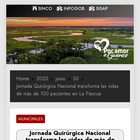
Skip
SINCO
INFOGOB
SISAP
to
content
Gobernacion
Gobernacion de Guarico
de Guarico
Home
2025
junio
30
Jornada Quirúrgica Nacional transforma las vidas
de más de 100 pacientes en La Pascua
MUNICIPALES
Jornada Quirúrgica Nacional
transforma las vidas de más de