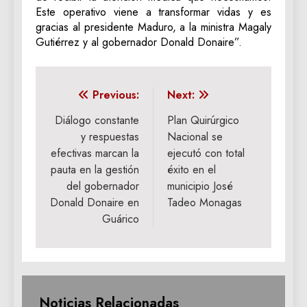
Este operativo viene a transformar vidas y es
gracias al presidente Maduro, a la ministra Magaly
Gutiérrez y al gobernador Donald Donaire”.
Navegación
Previous:
Next:
de
Diálogo constante
Plan Quirúrgico
y respuestas
Nacional se
entradas
efectivas marcan la
ejecutó con total
pauta en la gestión
éxito en el
del gobernador
municipio José
Donald Donaire en
Tadeo Monagas
Guárico
Noticias Relacionadas