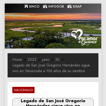
Skip
SINCO
INFOGOB
SISAP
to
content
Gobernacion
Gobernacion de Guarico
de Guarico
Home
2025
junio
30
Legado de San José Gregorio Hernández sigue
vivo en Venezuela a 106 años de su siembra
NACIONALES
Legado de San José Gregorio
Hernández sigue vivo en