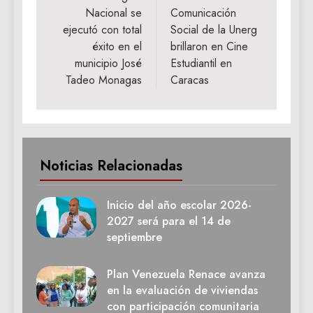
Nacional se
Comunicación
entradas
ejecutó con total
Social de la Unerg
éxito en el
brillaron en Cine
municipio José
Estudiantil en
Tadeo Monagas
Caracas
Noticias Relacionadas
Inicio del año escolar 2026-
2027 será para el 14 de
septiembre
Plan Venezuela Renace avanza
en la evaluación de viviendas
con participación comunitaria