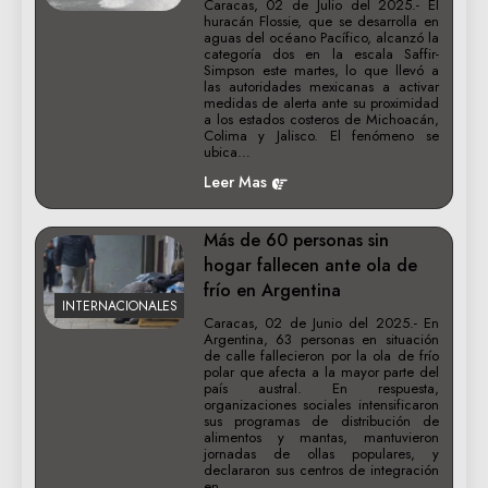
Caracas, 02 de Julio del 2025.- El
huracán Flossie, que se desarrolla en
aguas del océano Pacífico, alcanzó la
categoría dos en la escala Saffir-
Simpson este martes, lo que llevó a
las autoridades mexicanas a activar
medidas de alerta ante su proximidad
a los estados costeros de Michoacán,
Colima y Jalisco. El fenómeno se
ubica…
Leer Mas
Más de 60 personas sin
hogar fallecen ante ola de
frío en Argentina
INTERNACIONALES
Caracas, 02 de Junio del 2025.- En
Argentina, 63 personas en situación
de calle fallecieron por la ola de frío
polar que afecta a la mayor parte del
país austral. En respuesta,
organizaciones sociales intensificaron
sus programas de distribución de
alimentos y mantas, mantuvieron
jornadas de ollas populares, y
declararon sus centros de integración
en…