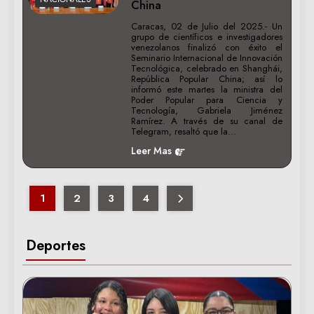
China
Caracas, 02 de Julio del 2025.- Un
grupo de científicos e investigadores
venezolanos finalizó con éxito el
Seminario Internacional de Innovación
Tecnológica, celebrado en Shanghái,
República Popular China; así lo
informó este martes la ministra del
Poder Popular para Ciencia y
Tecnología, Gabriela Jiménez
Ramírez. A través de su canal de
Telegram, resaltó que la…
Leer Mas
1
2
3
4
Deportes