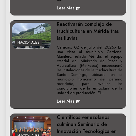
Leer Mas
Reactivarán complejo de
truchicultura en Mérida tras
las lluvias
NACIONALES
Caracas, 02 de Julio del 2025.- En
una visita al municipio Cardenal
Quintero, estado Mérida; el equipo
estadal del Ministerio de Pesca y
Acuicultura (MinPesca) inspeccionó
las instalaciones de la truchicultura de
Santo Domingo, ubicada en el
municipio homónimo del páramo
merideño, para evaluar las
condiciones de la estructura de la
unidad de producción. El…
Leer Mas
Científicos venezolanos
culminan Seminario de
Innovación Tecnológica en
NACIONALES