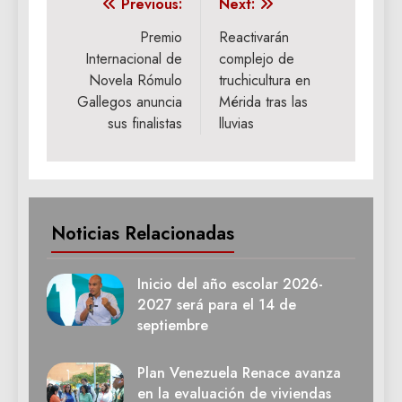
Navegación
Previous:
Next:
de
Premio
Reactivarán
Internacional de
complejo de
entradas
Novela Rómulo
truchicultura en
Gallegos anuncia
Mérida tras las
sus finalistas
lluvias
Noticias Relacionadas
Inicio del año escolar 2026-
2027 será para el 14 de
septiembre
Plan Venezuela Renace avanza
en la evaluación de viviendas