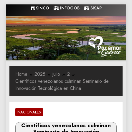
Skip
SINCO
INFOGOB
SISAP
to
content
Gobernacion
Gobernacion de Guarico
de Guarico
Home
2025
julio
2
Científicos venezolanos culminan Seminario de
Innovación Tecnológica en China
NACIONALES
Científicos venezolanos culminan
Seminario de Innovación