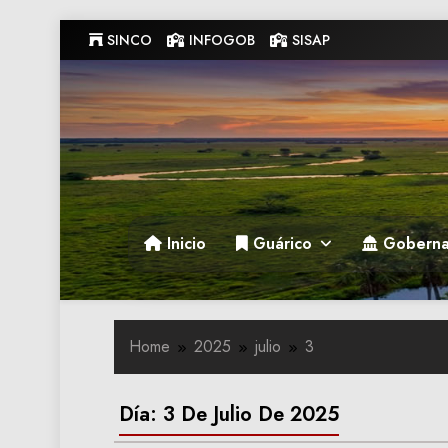
Skip
SINCO
INFOGOB
SISAP
to
content
Gobernacion de Guarico
Gobernacion de Guarico
Inicio
Guárico
Goberna
Home
2025
julio
3
Día:
3 De Julio De 2025