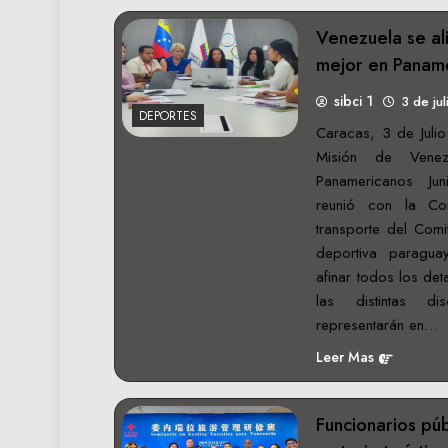
Venezuela se ali
mejor en Paname
sibci 1
3 de ju
DEPORTES
Caracas, 3 de Julio
Misión de Venez
Panamericanos J
reunió con la Co
transporte del Comi
deportiva paragu
afinar todos los det
las distintas di
representarán en…
Leer Mas
Funcionarios púb