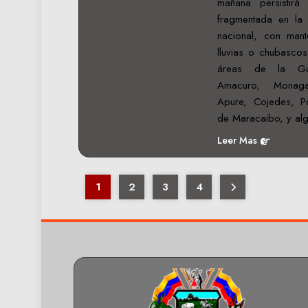
mañana persistirá
fragmentada en la m
nacional, con man
lluvias o chubascos
áreas de la Gua
Amacuro, Monaga
Apure, Cojedes, P
de Maracaibo, y a
Leer Mas
1
2
3
4