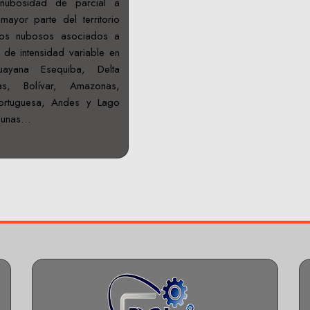
 nubosidad de parcial a
ayor parte del territorio
tos nubosos asociados a
 de intensidad variable en
yana Esequiba, Delta
s, Bolívar, Amazonas,
ortuguesa, Andes y Lago
lgunas…