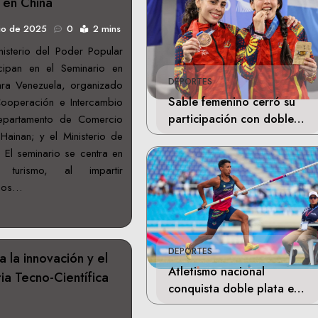
a en China
lio de 2025
0
2 mins
nisterio del Poder Popular
cipan en el Seminario en
DEPORTES
ara Venezuela, organizado
Sable femenino cerró su
ooperación e Intercambio
participación con doble
Departamento de Comercio
bronce en Santo Domingo
Hainan; y el Ministerio de
El seminario se centra en
turismo, al impartir
icos…
DEPORTES
 la innovación y el
Atletismo nacional
ria Tecno-Científica
conquista doble plata en
Santo Domingo