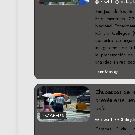
sibci 1
3 de ju
San Juan de los Mor
Este miércoles 02
Nacional Experiment
Rómulo Gallegos (U
epicentro del ingen
inauguración de la 
la presentación de
una idea en realid
Leer Mas
Chubascos de in
prevén este jue
país
NACIONALES
sibci 1
3 de ju
Caracas, 3 de jul