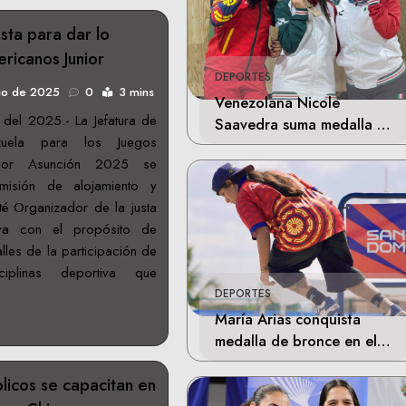
sta para dar lo
ricanos Junior
DEPORTES
lio de 2025
0
3 mins
Venezolana Nicole
 del 2025.- La Jefatura de
Saavedra suma medalla de
uela para los Juegos
plata en la final de Tiro
unior Asunción 2025 se
Deportivo
misión de alojamiento y
té Organizador de la justa
aya con el propósito de
alles de la participación de
sciplinas deportiva que
DEPORTES
María Arias conquista
medalla de bronce en el
skateboarding de los
licos se capacitan en
Juegos Centroamericanos