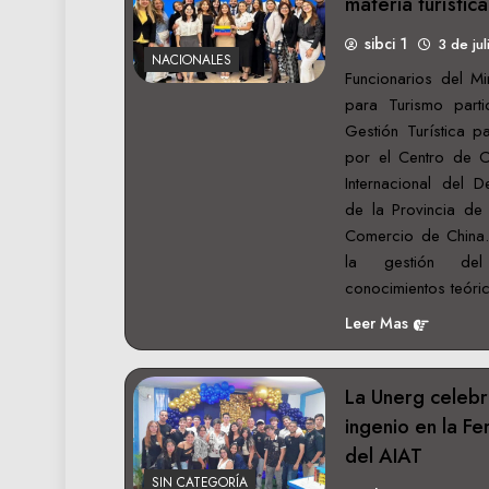
materia turístic
sibci 1
3 de ju
NACIONALES
Funcionarios del Mi
para Turismo parti
Gestión Turística p
por el Centro de C
Internacional del 
de la Provincia de 
Comercio de China. 
la gestión del 
conocimientos teór
Leer Mas
La Unerg celebra
ingenio en la Fe
del AIAT
SIN CATEGORÍA