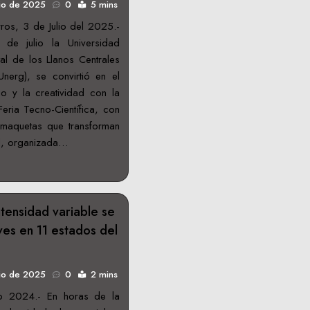
lio de 2025
0
5 mins
ros, 3 de Julio del 2025.-
 de julio la Universidad
al de los Llanos Centrales
nerg), se convirtió en el
io y la creatividad con la
Feria Tecno-Científica, con
 maquetas que transforman
ad, organizada…
tensidad variable se
ves en 11 estados del
lio de 2025
0
2 mins
io 2024.- En horas de la