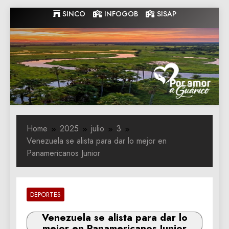
Skip
SINCO
INFOGOB
SISAP
to
content
Gobernacion
Gobernacion de Guarico
de Guarico
Home
2025
julio
3
Venezuela se alista para dar lo mejor en
Panamericanos Junior
DEPORTES
Venezuela se alista para dar lo
mejor en Panamericanos Junior