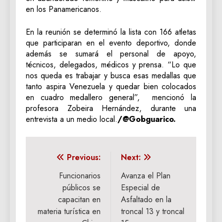
en los Panamericanos.
En la reunión se determinó la lista con 166 atletas
que participaran en el evento deportivo, donde
además se sumará el personal de apoyo,
técnicos, delegados, médicos y prensa. “Lo que
nos queda es trabajar y busca esas medallas que
tanto aspira Venezuela y quedar bien colocados
en cuadro medallero general”, mencionó la
profesora Zobeira Hernández, durante una
entrevista a un medio local.
/@Gobguarico.
Navegación
Previous:
Next:
de
Funcionarios
Avanza el Plan
públicos se
Especial de
entradas
capacitan en
Asfaltado en la
materia turística en
troncal 13 y troncal