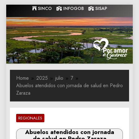
Skip
SINCO
INFOGOB
SISAP
to
content
Gobernacion
Gobernacion de Guarico
de Guarico
Home
2025
julio
7
Abuelos atendidos con jornada de salud en Pedro
Zaraza
REGIONALES
Abuelos atendidos con jornada
de salud en Pedro Zaraza