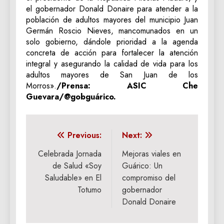
el gobernador Donald Donaire para atender a la
población de adultos mayores del municipio Juan
Germán Roscio Nieves, mancomunados en un
solo gobierno, dándole prioridad a la agenda
concreta de acción para fortalecer la atención
integral y asegurando la calidad de vida para los
adultos mayores de San Juan de los
Morros».
/Prensa: ASIC Che
Guevara/@gobguárico.
Navegación
Previous:
Next:
de
Celebrada Jornada
Mejoras viales en
de Salud «Soy
Guárico: Un
entradas
Saludable» en El
compromiso del
Totumo
gobernador
Donald Donaire